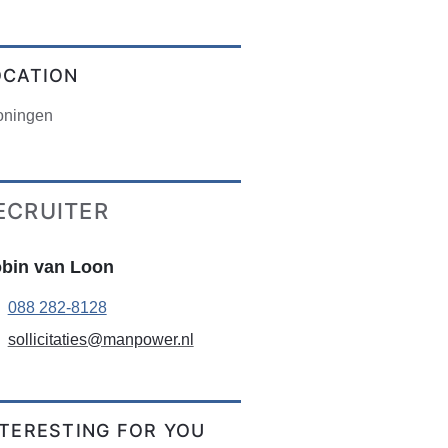
OCATION
oningen
ECRUITER
bin van Loon
088 282-8128
sollicitaties@manpower.nl
NTERESTING FOR YOU