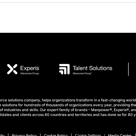
e solutions company, helps organizations transform in a fast-changing world
 solutions for hundreds of thousands of organizations every year, providing the
f industries and skills. Our expert family of brands – Manpower®, Experis®, and
idates and clients across 80 countries and territories and has done so for 80 y
ity
Privacy Policy
Cookie Policy
Media Center
Cookie Settings