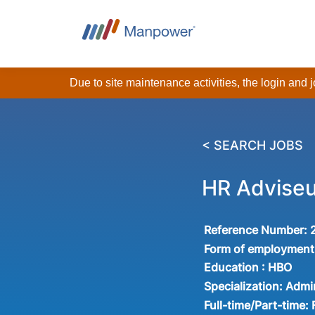
Due to site maintenance activities, the login and
< SEARCH JOBS
HR Adviseu
Reference Number:
Form of employment
Education :
HBO
Specialization:
Admin
Full-time/Part-time: