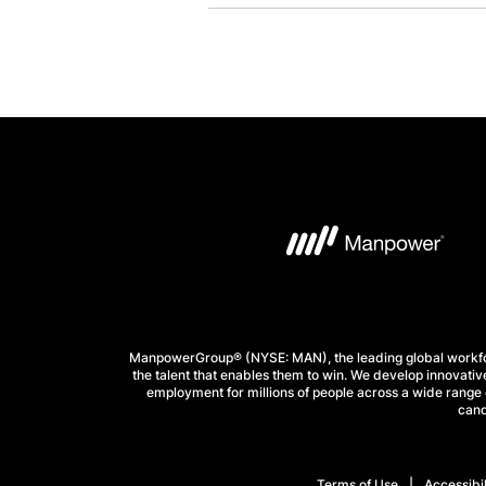
ManpowerGroup® (NYSE: MAN), the leading global workforc
the talent that enables them to win. We develop innovative
employment for millions of people across a wide range o
cand
Terms of Use
Accessibil