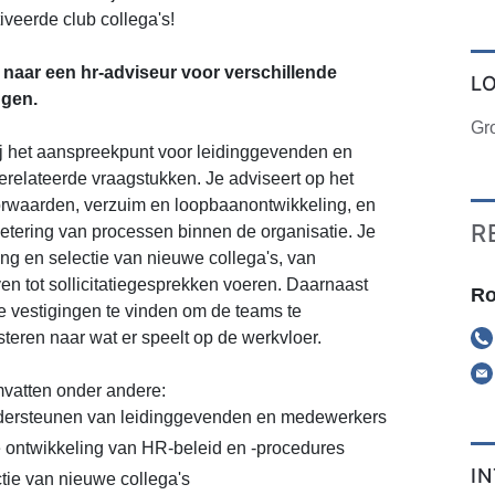
veerde club collega's!
naar een hr-adviseur voor verschillende
L
ngen.
Gr
ij het aanspreekpunt voor leidinggevenden en
relateerde vraagstukken. Je adviseert op het
rwaarden, verzuim en loopbaanontwikkeling, en
R
etering van processen binnen de organisatie. Je
ing en selectie van nieuwe collega's, van
ven tot sollicitatiegesprekken voeren. Daarnaast
Ro
e vestigingen te vinden om de teams te
steren naar wat er speelt op de werkvloer.
atten onder andere:
dersteunen van leidinggevenden en medewerkers
 ontwikkeling van HR-beleid en -procedures
I
tie van nieuwe collega's