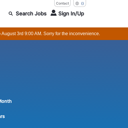
Contact
()
Search Jobs
Sign In/Up
o August 3rd 9:00 AM. Sorry for the inconvenience.
Month
ars