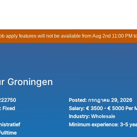
 job apply features will not be available from Aug 2nd 11:00 PM t
r Groningen
222750
Posted:
กรกฎาคม 29, 2026
:
Fixed
Salary:
€ 3500 - € 5000 Per 
Industry:
Wholesale
istratief
Minimum experience:
3-5 ye
Fulltime