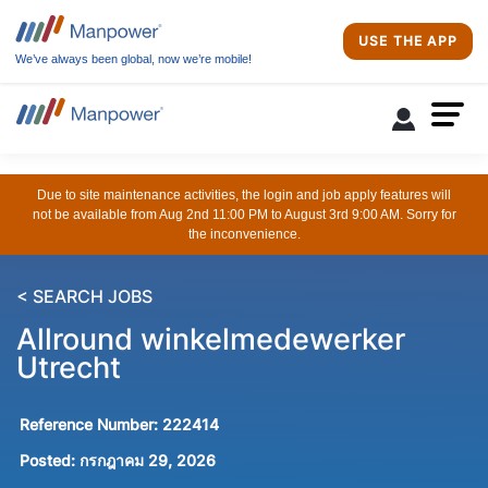
USE THE APP
We’ve always been global, now we’re mobile!
Due to site maintenance activities, the login and job apply features will
not be available from Aug 2nd 11:00 PM to August 3rd 9:00 AM. Sorry for
the inconvenience.
< SEARCH JOBS
Allround winkelmedewerker
Utrecht
Reference Number:
222414
Posted:
กรกฎาคม 29, 2026