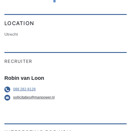
LOCATION
Utrecht
RECRUITER
Robin van Loon
088 282-8128
sollicitaties@manpower.nl