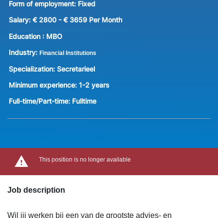
Form of employment:
Fixed
Salary:
€ 2800 - € 3659 Per Month
Education :
MBO
Industry:
Financial Institutions
Specialization:
Secretarieel
Minimum experience:
1-2 years
Full-time/Part-time:
Fulltime
This position is no longer available
Job description
Wil jij werken bij een van de grootste advies- en