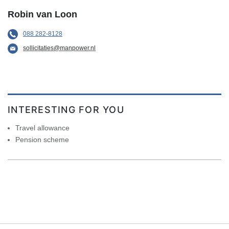
Robin van Loon
088 282-8128
sollicitaties@manpower.nl
INTERESTING FOR YOU
Travel allowance
Pension scheme