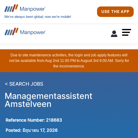
USE THE APP
We’ve always been global, now we’re mobile!
Due to site maintenance activities, the login and job apply features will
not be available from Aug 2nd 11:00 PM to August 3rd 9:00 AM. Sorry for
the inconvenience.
< SEARCH JOBS
Managementassistent
Amstelveen
Reference Number:
218683
Posted:
มิถุนายน 17, 2026