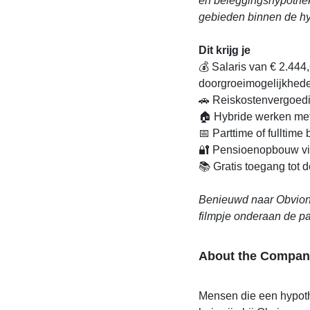
en beleggingshypotheke
gebieden binnen de h
Dit krijg je
💰 Salaris van € 2.444
doorgroeimogelijkhede
🚗 Reiskostenvergoedi
🏠 Hybride werken met
📅 Parttime of fulltime
🔐 Pensioenopbouw v
📚 Gratis toegang tot
Benieuwd naar Obvion? 
filmpje onderaan de p
About the Compan
Mensen die een hypot