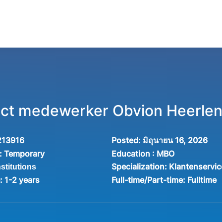
act medewerker Obvion Heerle
213916
Posted:
มิถุนายน 16, 2026
:
Temporary
Education :
MBO
Specialization:
Klantenservic
nstitutions
e:
1-2 years
Full-time/Part-time:
Fulltime