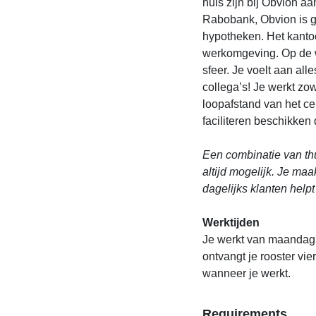
huis zijn bij Obvion aa
Rabobank, Obvion is g
hypotheken. Het kantoo
werkomgeving. Op de w
sfeer. Je voelt aan al
collega’s! Je werkt zow
loopafstand van het ce
faciliteren beschikke
Een combinatie van thu
altijd mogelijk. Je ma
dagelijks klanten help
Werktijden
Je werkt van maandag t
ontvangt je rooster vie
wanneer je werkt.
Requirements