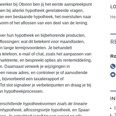
werker bij Obvion ben jij het eerste aanspreekpunt
L
hen bij allerlei hypotheek gerelateerde vragen,
an een bestaande hypotheek, het oversluiten naar
He
orm of het aflossen van een deel van de lening.
 over hun hypotheek en bijbehorende producten,
R
aflossingen: wat dit betekent voor maandlasten,
n lange termijnvoordelen. Je behandelt
a telefoon, e-mail of chat, zoals het aanpassen van
Ro
marktrente, en bespreekt opties als rentemiddeling,
en. Daarnaast verwerk je wijzigingen in
en nieuw adres, en controleer je of aanvullende
 bijvoorbeeld een taxatierapport of
ot slot signaleer je verbeterpunten en draag je bij
van hypotheekprocessen.
I
 verschillende hypotheekvormen zoals de lineaire
nhypotheek, aflossingsvrije hypotheek, en Spaar-