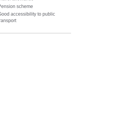
Pension scheme
ood accessibility to public
ransport