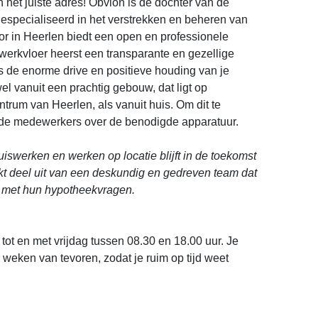
n het juiste adres! Obvion is de dochter van de
especialiseerd in het verstrekken en beheren van
r in Heerlen biedt een open en professionele
erkvloer heerst een transparante en gezellige
les de enorme drive en positieve houding van je
el vanuit een prachtig gebouw, dat ligt op
ntrum van Heerlen, als vanuit huis. Om dit te
n de medewerkers over de benodigde apparatuur.
iswerken en werken op locatie blijft in de toekomst
akt deel uit van een deskundig en gedreven team dat
t met hun hypotheekvragen.
ot en met vrijdag tussen 08.30 en 18.00 uur. Je
r weken van tevoren, zodat je ruim op tijd weet