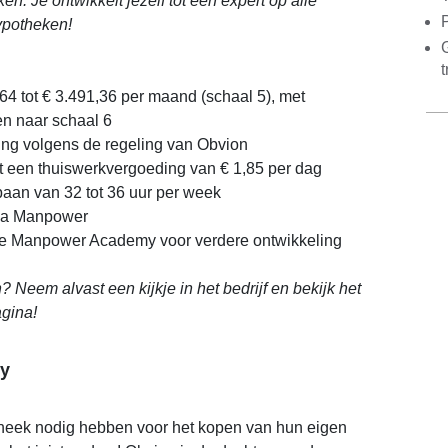
n. Je ontwikkelt jezelf tot een expert op alle
ypotheken!
G
t
,64 tot € 3.491,36 per maand (schaal 5), met
n naar schaal 6
ng volgens de regeling van Obvion
 een thuiswerkvergoeding van € 1,85 per dag
 baan van 32 tot 36 uur per week
ia Manpower
 de Manpower Academy voor verdere ontwikkeling
Neem alvast een kijkje in het bedrijf en bekijk het
agina!
y
heek nodig hebben voor het kopen van hun eigen