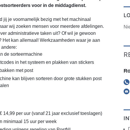
ostsorteerders voor in de middagdienst.
L
d jij je voornamelijk bezig met het machinaal
 maar wij zoeken mensen voor meerdere afdelingen.
Ni
iever administratieve taken uit? Of wil je gewoon
ijn? Het kan allemaal! Werkzaamheden waar je aan
 andere:
R
van de sorteermachine
tcodes in het systeem en plakken van stickers
Ro
 bakken met post
chine kan blijven sorteren door grote stukken post
halen
€ 14,99 per uur (vanaf 21 jaar exclusief toeslagen)
I
n minimaal 15 uur per week
eding volgens regeling van PostNL