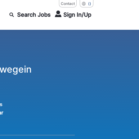
Contact
()
Search Jobs
Sign In/Up
uwegein
s
ar