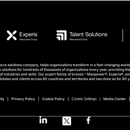
e solutions company, helps organizations transform in a fast-changing world
 solutions for hundreds of thousands of organizations every year, providing the
f industries and skills. Our expert family of brands – Manpower®, Experis®, and
idates and clients across 80 countries and territories and has done so for 80 y
ity
Privacy Policy
Cookie Policy
Media Center
Cookie Settings