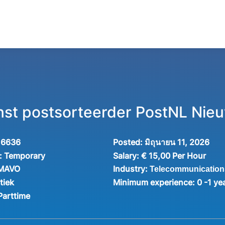
st postsorteerder PostNL Nie
16636
Posted:
มิถุนายน 11, 2026
:
Temporary
Salary:
€ 15,00 Per Hour
Industry:
 MAVO
Telecommunication
tiek
Minimum experience:
0 -1 ye
Parttime