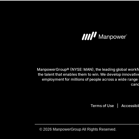
ManpowerGroup® (NYSE: MAN), the leading global workforc
the talent that enables them to win. We develop innovative
employment for millions of people across a wide range o
cand
Terms of Use
Accessibil
© 2026 ManpowerGroup All Rights Reserved.