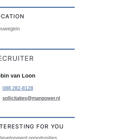
OCATION
euwegein
ECRUITER
bin van Loon
088 282-8128
sollicitaties@manpower.nl
NTERESTING FOR YOU
Development opportunities