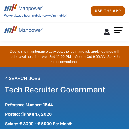
USE THE APP
We’ve always been global, now we’re mobile!
Due to site maintenance activities, the login and job apply features will
not be available from Aug 2nd 11:00 PM to August 3rd 9:00 AM. Sorry for
the inconvenience.
< SEARCH JOBS
Tech Recruiter Government
Reference Number:
1544
Posted:
มีนาคม 17, 2026
Salary:
€ 3000 - € 5000 Per Month