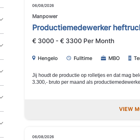
06/08/2026
Manpower
Productiemedewerker heftruc
€ 3000 - € 3300 Per Month
Hengelo
Fulltime
MBO
Te
Jij houdt de productie op rolletjes en dat mag be
3.300,- bruto per maand als productiemedewerker
reiskostenvergoeding en ploegentoeslag. Klaar o
gaan? Solliciteer direct! Uitzendbureau Manpower zoekt een
productiemedewerker Heftruck voor een bedrijf in 
VIEW M
productiemedewerker Heftruck ga jij je bezighouden met: 
grondstoffen met de heftruck Aanleveren van grondstoffen bij de productielijnen
Gereedmaken van producten voor verdere verwerking Klaarzet
productie voor transport met de heftruck Uitvoeren van kwaliteitscontroles op
producten en materialen Samenwerken met collega’s om het productieproces
06/08/2026