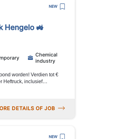
NEW
k Hengelo 🚜
Chemical
mporary
industry
loond worden! Verdien tot €
 Heftruck, inclusief
m praktisch aan de slag te
Hengelo. Als
ORE DETAILS OF JOB
Ophalen van
ten van
NEW