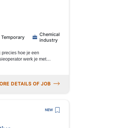
rkplek Dit krijg je
d (incl. ploegentoeslag)
echnisch productiebedrijf
Chemical
Temporary
industry
j precies hoe je een
sieoperator werk je met
an thermoplastische
eit van het eindproduct.
 en zet jouw technische kennis
ORE DETAILS OF JOB
olliciteer direct!
tor voor een bedrijf in
NEW