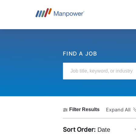
FIND A JOB
Job title, keyword, or industry
Expand All
Filter Results
Sort Order:
Date