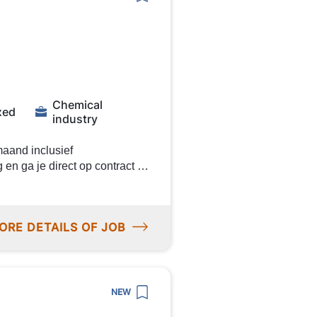
Chemical
xed
industry
maand inclusief
n ga je direct op contract bij
ls verder te ontwikkelen?
ORE DETAILS OF JOB
pt. Je werkt met moderne
 output te waarborgen. Je
NEW