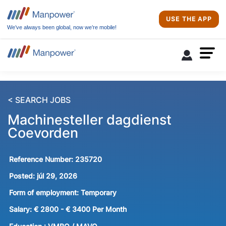
USE THE APP
We’ve always been global, now we’re mobile!
< SEARCH JOBS
Machinesteller dagdienst
Coevorden
Reference Number:
235720
Posted:
júl 29, 2026
Form of employment:
Temporary
Salary:
€ 2800 - € 3400 Per Month