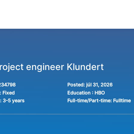
project engineer Klundert
234798
Posted:
júl 31, 2026
:
Fixed
Education :
HBO
e:
3-5 years
Full-time/Part-time:
Fulltime