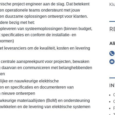
hnische project engineer aan de slag. Dat betekent
Kl
 en operationele teams ondersteunt met jouw
 en duurzame oplossingen ontwerpt voor klanten.
ndere bezig met het:
R
opleveren van systeemoplossingen (binnen budget,
 specificaties en conform de installatie- en
snormen)
Al
leveranciers om de kwaliteit, kosten en levering
 centrale aanspreekpunt voor projecten, bewaken
g daarvan en communiceren met belanghebbenden
ten
ijke en nauwkeurige elektrische
I
n en specificaties en documenteren van
 nieuwe ontwerpen
keurige materiaallijsten (BoM) en ondersteuning
C
ntwikkelen en de levering van elektrische systemen