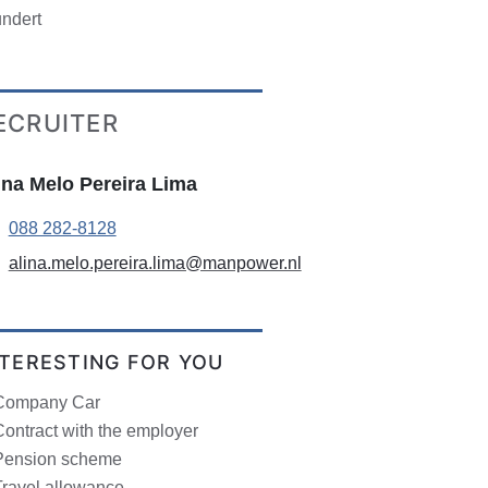
undert
ECRUITER
ina Melo Pereira Lima
088 282-8128
alina.melo.pereira.lima@manpower.nl
NTERESTING FOR YOU
Company Car
ontract with the employer
Pension scheme
Travel allowance