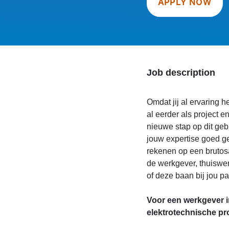
APPLY NOW
Job description
Omdat jij al ervaring 
al eerder als project e
nieuwe stap op dit geb
jouw expertise goed geb
rekenen op een brutosal
de werkgever, thuiswer
of deze baan bij jou p
Voor een werkgever i
elektrotechnische pro