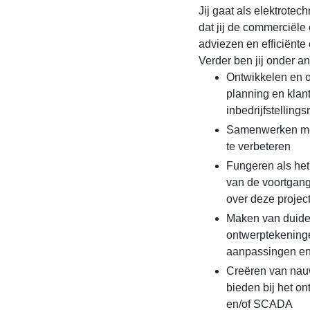
Jij gaat als elektrotec
dat jij de commerciële
adviezen en efficiënte
Verder ben jij onder a
Ontwikkelen en 
planning en klant
inbedrijfstelling
Samenwerken met 
te verbeteren
Fungeren als het
van de voortgan
over deze projec
Maken van duidel
ontwerptekeninge
aanpassingen en
Creëren van nauw
bieden bij het o
en/of SCADA