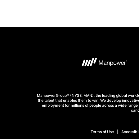
ManpowerGroup® (NYSE: MAN), the leading global workforc
the talent that enables them to win. We develop innovative
employment for millions of people across a wide range o
cand
Terms of Use
Accessibil