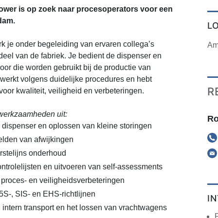
wer is op zoek naar procesoperators voor een
rdam.
L
k je onder begeleiding van ervaren collega’s
Am
eel van de fabriek. Je bedient de dispenser en
voor die worden gebruikt bij de productie van
werkt volgens duidelijke procedures en hebt
R
oor kwaliteit, veiligheid en verbeteringen.
werkzaamheden uit:
Ro
dispenser en oplossen van kleine storingen
lden van afwijkingen
rstelijns onderhoud
ntrolelijsten en uitvoeren van self-assessments
roces- en veiligheidsverbeteringen
S-, SIS- en EHS-richtlijnen
I
 intern transport en het lossen van vrachtwagens