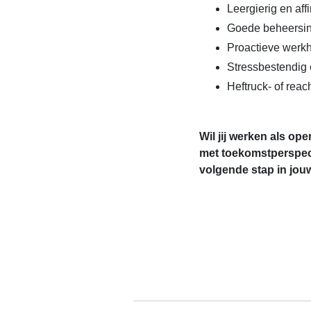
Leergierig en affi
Goede beheersin
Proactieve werk
Stressbestendig 
Heftruck- of reach
Wil jij werken als op
met toekomstperspect
volgende stap in jouw