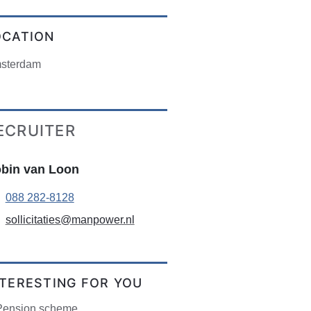
OCATION
sterdam
ECRUITER
bin van Loon
088 282-8128
sollicitaties@manpower.nl
NTERESTING FOR YOU
Pension scheme