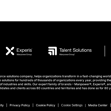
e solutions company, helps organizations transform in a fast-changing world
 solutions for hundreds of thousands of organizations every year, providing the
f industries and skills. Our expert family of brands – Manpower®, Experis®, and
idates and clients across 80 countries and territories and has done so for 80 y
ity
Privacy Policy
Cookie Policy
Media Center
Cookie Settings