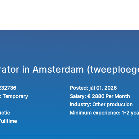
ator in Amsterdam (tweeploeg
232736
Posted:
júl 01, 2026
:
Temporary
Salary:
€ 2880 Per Month
Industry:
Other production
ctie
Minimum experience:
1-2 yea
Fulltime