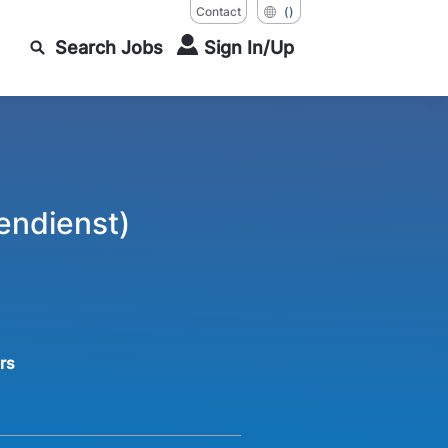
Contact
()
Search Jobs
Sign In/Up
endienst)
rs