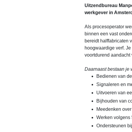
Uitzendbureau Manpo
werkgever in Amste
Als procesoperator wer
binnen een vast onderd
bereidt halffabricaten 
hoogwaardige verf. Je 
voortdurend aandacht v
Daarnaast bestaan je 
Bedienen van de 
Signaleren en me
Uitvoeren van ee
Bijhouden van co
Meedenken over p
Werken volgens 5
Ondersteunen bij