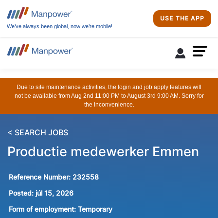
USE THE APP
We’ve always been global, now we’re mobile!
Due to site maintenance activities, the login and job apply features will
not be available from Aug 2nd 11:00 PM to August 3rd 9:00 AM. Sorry for
the inconvenience.
< SEARCH JOBS
Productie medewerker Emmen
Reference Number:
232558
Posted:
júl 15, 2026
Form of employment:
Temporary