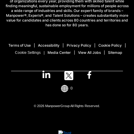
of organizations every year, providing them with skilled talent while
finding meaningful, sustainable employment for millions of people across
a wide range of industries and skills. Our expert family of brands –
Manpower®, Experis®, and Talent Solutions – creates substantially more
value for candidates and clients across 80 countries and territories and
has done so for 80 years.
Terms of Use
Accessibility
Privacy Policy
Cookie Policy
Media Center
View All Jobs
Sitemap
Cookie Settings
()
© 2026 ManpowerGroup All Rights Reserved.