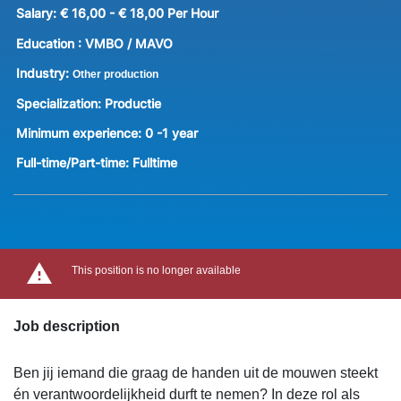
Salary:
€ 16,00 - € 18,00 Per Hour
Education :
VMBO / MAVO
Industry:
Other production
Specialization:
Productie
Minimum experience:
0 -1 year
Full-time/Part-time:
Fulltime
This position is no longer available
Job description
Ben jij iemand die graag de handen uit de mouwen steekt
én verantwoordelijkheid durft te nemen? In deze rol als