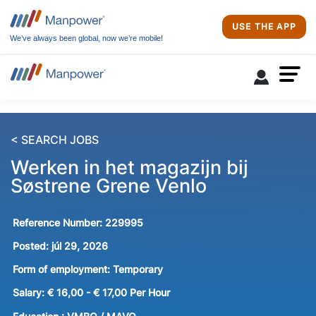
USE THE APP
We’ve always been global, now we’re mobile!
< SEARCH JOBS
Werken in het magazijn bij
Søstrene Grene Venlo
Reference Number:
229995
Posted:
júl 29, 2026
Form of employment:
Temporary
Salary:
€ 16,00 - € 17,00 Per Hour