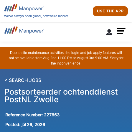
USE THE APP
We’ve always been global, now we’re mobile!
Due to site maintenance activities, the login and job apply features will
not be available from Aug 2nd 11:00 PM to August 3rd 9:00 AM. Sorry for
the inconvenience.
< SEARCH JOBS
Postsorteerder ochtenddienst
PostNL Zwolle
Reference Number:
227663
Posted:
júl 26, 2026