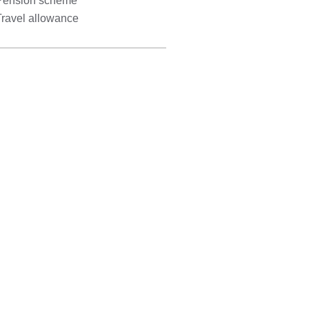
Pension scheme
Travel allowance