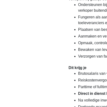
Ondersteunen bij
verkoper buitend
Fungeren als aan
toeleveranciers 
Plaatsen van best
Aanmaken en ver
Opmaak, control
Bewaken van leve
Verzorgen van fa
Dit krijg je
Brutosalaris van 
Reiskostenvergo
Parttime of fullt
Direct in dienst
Na volledige inw
Dertiende maan