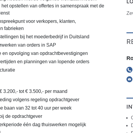
L
 het opstellen van offertes in samenspraak met de
ienst
Ze
spreekpunt voor verkopers, klanten,
en fabrieken
ellingen bij het moederbedrijf in Duitsland
R
werken van orders in SAP
e en opvolging van opdrachtbevestigingen
Ro
rtijden en planningen van lopende orders
cturatie
€ 3.200,- tot € 3.500,- per maand
eding volgens regeling opdrachtgever
I
ime baan van 32 tot 40 uur per week
bij de opdrachtgever
C
erkperiode één dag thuiswerken mogelijk
d