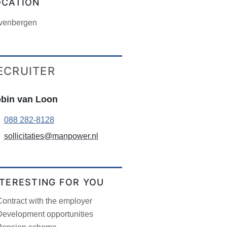
OCATION
venbergen
ECRUITER
bin van Loon
088 282-8128
sollicitaties@manpower.nl
NTERESTING FOR YOU
ontract with the employer
Development opportunities