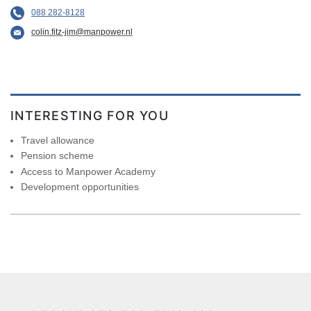
088 282-8128
colin.fitz-jim@manpower.nl
INTERESTING FOR YOU
Travel allowance
Pension scheme
Access to Manpower Academy
Development opportunities