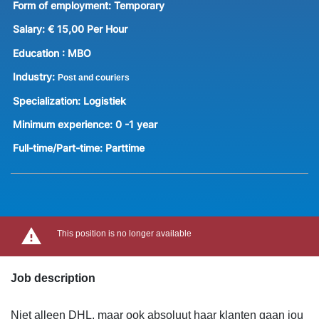
Form of employment:
Temporary
Salary:
€ 15,00 Per Hour
Education :
MBO
Industry:
Post and couriers
Specialization:
Logistiek
Minimum experience:
0 -1 year
Full-time/Part-time:
Parttime
This position is no longer available
Job description
Niet alleen DHL, maar ook absoluut haar klanten gaan jou