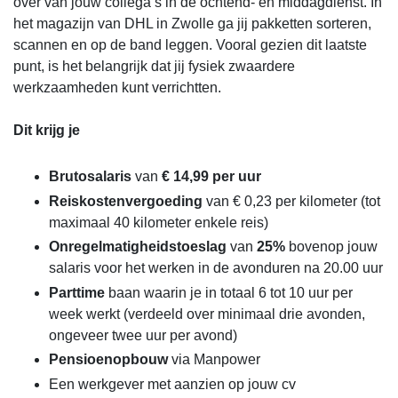
over van jouw collega’s in de ochtend- en middagdienst. In
het magazijn van DHL in Zwolle ga jij pakketten sorteren,
scannen en op de band leggen. Vooral gezien dit laatste
punt, is het belangrijk dat jij fysiek zwaardere
werkzaamheden kunt verrichtten.
Dit krijg je
Brutosalaris
van
€ 14,99 per uur
Reiskostenvergoeding
van € 0,23 per kilometer (tot
maximaal 40 kilometer enkele reis)
Onregelmatigheidstoeslag
van
25%
bovenop jouw
salaris voor het werken in de avonduren na 20.00 uur
Parttime
baan waarin je in totaal 6 tot 10 uur per
week werkt (verdeeld over minimaal drie avonden,
ongeveer twee uur per avond)
Pensioenopbouw
via Manpower
Een werkgever met aanzien op jouw cv