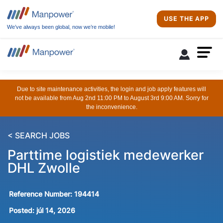
USE THE APP
We’ve always been global, now we’re mobile!
Due to site maintenance activities, the login and job apply features will
not be available from Aug 2nd 11:00 PM to August 3rd 9:00 AM. Sorry for
the inconvenience.
< SEARCH JOBS
Parttime logistiek medewerker
DHL Zwolle
Reference Number:
194414
Posted:
júl 14, 2026