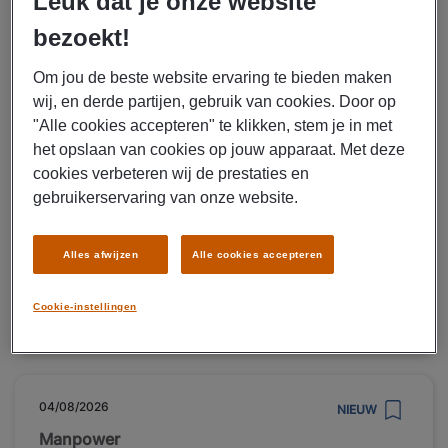
Leuk dat je onze website
Manpower
bezoekt!
Reachtruckchauffeur in
Om jou de beste website ervaring te bieden maken
Hoogezand
wij, en derde partijen, gebruik van cookies. Door op
"Alle cookies accepteren" te klikken, stem je in met
€ 15,00 Per uur
het opslaan van cookies op jouw apparaat. Met deze
HOOGEZAND
cookies verbeteren wij de prestaties en
Fulltime
gebruikerservaring van onze website.
VMBO / MAVO
Uitzenden
Alles afwijzen
Alle cookies accepteren
Opslag en dienstverlening voor vervoer
Cookie-instellingen
LEES MEER
04/08/2026
NIEUW
Manpower