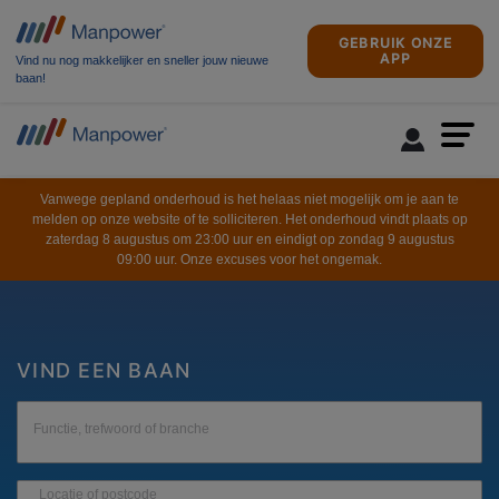
GEBRUIK ONZE
APP
Vind nu nog makkelijker en sneller jouw nieuwe
baan!
Vanwege gepland onderhoud is het helaas niet mogelijk om je aan te
melden op onze website of te solliciteren. Het onderhoud vindt plaats op
zaterdag 8 augustus om 23:00 uur en eindigt op zondag 9 augustus
09:00 uur. Onze excuses voor het ongemak.
VIND EEN BAAN
Functie, trefwoord of branche
Locatie of postcode