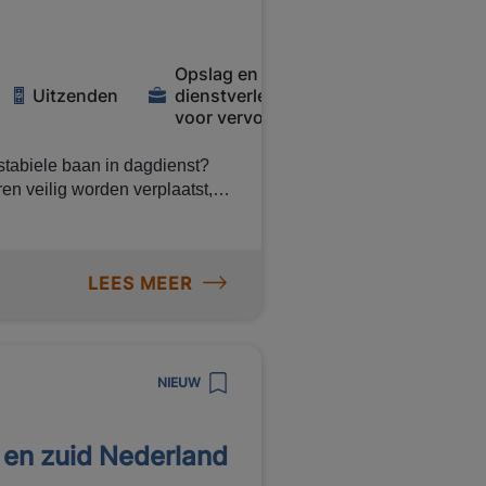
Opslag en
Uitzenden
dienstverlening
voor vervoer
 stabiele baan in dagdienst?
ren veilig worden verplaatst,
ënt worden geladen en gelost.
ntvang reiskostenvergoeding en
Solliciteer direct!
LEES MEER
uffeur voor een bedrijf in
NIEUW
oces soepel te laten verlopen
 en zuid Nederland