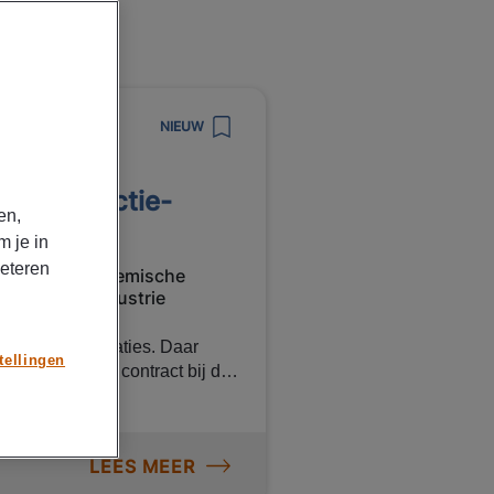
NIEUW
ian productie-
en,
m je in
beteren
Chemische
Vast
industrie
roductie-installaties. Daar
tellingen
a jij direct op contract bij de
wachten? Lees dan snel verder!
n) is Manpower op zoek naar
LEES MEER
ef en correctief onderhoud aan
chnische basiskennis van