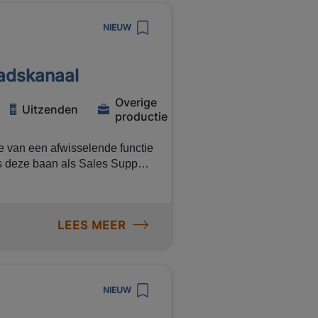
NIEUW
adskanaal
Overige
Uitzenden
productie
f fulltime
 je van een afwisselende functie
s deze baan als Sales Support
n bruto maandsalaris tot €
vername bij goed functioneren.
LEES MEER
naal. Als Sales
oces van A tot Z en zorg je
e bent de verbindende schakel
NIEUW