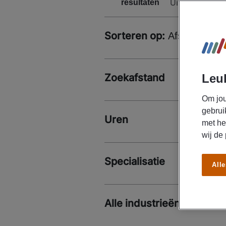
Uitklappen
resultaten
Sorteren op:
Afstand
Zoekafstand
Leuk
Om jou
gebrui
Uren
met he
wij de
Specialisatie
Alle
Alle industrieën