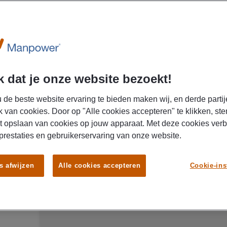
Winschoten, Nederland
getoond gesorteerd op
Afstand
04/08/2026
Manpower
 dat je onze website bezoekt!
Allround maintenance technic
 de beste website ervaring te bieden maken wij, en derde partij
installaties Scheemda
k van cookies. Door op "Alle cookies accepteren" te klikken, ste
t opslaan van cookies op jouw apparaat. Met deze cookies ver
Scheemda
Fulltime
MBO
 prestaties en gebruikerservaring van onze website.
In deze fulltime baan voer jij onderhoud uit aan p
s afwijzen
Alle cookies accepteren
Cookie-ins
verdien je tot € 3.900 per maand mee. Bovendien g
opdrachtgever. Benieuwd wat je verder kunt ver
Voor een opdrachtgever in Scheemda (Groninge
een allround onderhoudsmonteur. Als maintenance technician ben jij
verantwoordelijk voor het uitvoeren van preventi
productie-installaties. Daar heb jij een brede te