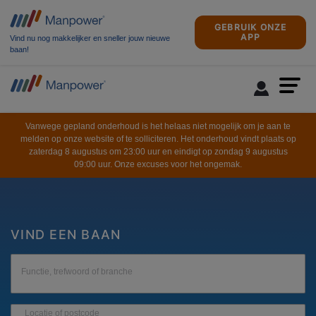
GEBRUIK ONZE
APP
Vind nu nog makkelijker en sneller jouw nieuwe
baan!
Vanwege gepland onderhoud is het helaas niet mogelijk om je aan te
melden op onze website of te solliciteren. Het onderhoud vindt plaats op
zaterdag 8 augustus om 23:00 uur en eindigt op zondag 9 augustus
09:00 uur. Onze excuses voor het ongemak.
VIND EEN BAAN
Functie, trefwoord of branche
Locatie of postcode