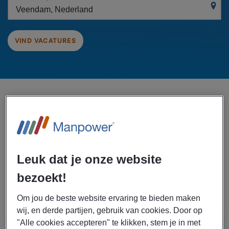
VIND VACATURES
vacatures in
getoond gesorteerd
3
Veendam, Nederland
op
Afstand
Specialisatie: Industrieel
x
Leuk dat je onze website
Creëer Alert Voor Toekomstige
Vacatures
bezoekt!
Om jou de beste website ervaring te bieden maken
Filter resultaten
wij, en derde partijen, gebruik van cookies. Door op
"Alle cookies accepteren" te klikken, stem je in met
03/08/2026
NIEUW