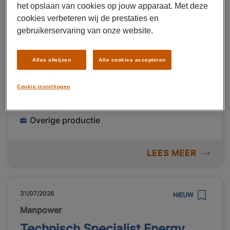
het opslaan van cookies op jouw apparaat. Met deze
Manpower
cookies verbeteren wij de prestaties en
Operator Hardenberg
gebruikerservaring van onze website.
€ 2800 - € 3400 Per maand
Alles afwijzen
Alle cookies accepteren
BORGER
Fulltime
Cookie-instellingen
LBO
Uitzenden
Overige productie
LEES MEER
31/07/2026
NIEUW
Manpower
Technisch Specialist Energy