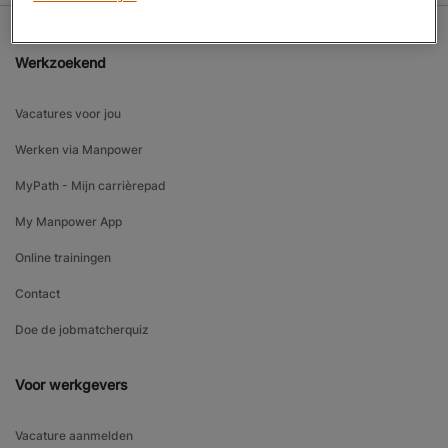
Werkzoekend
Vacatures voor jou
Werken via Manpower
MyPath - Mijn carrièrepad
My Manpower App
Online trainingen
Contact
Doe de jobmatcherquiz
Voor werkgevers
Vacature aanmelden