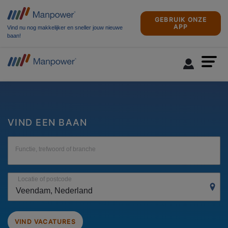
GEBRUIK ONZE
APP
Vind nu nog makkelijker en sneller jouw nieuwe
baan!
VIND EEN BAAN
Functie, trefwoord of branche
Locatie of postcode
VIND VACATURES