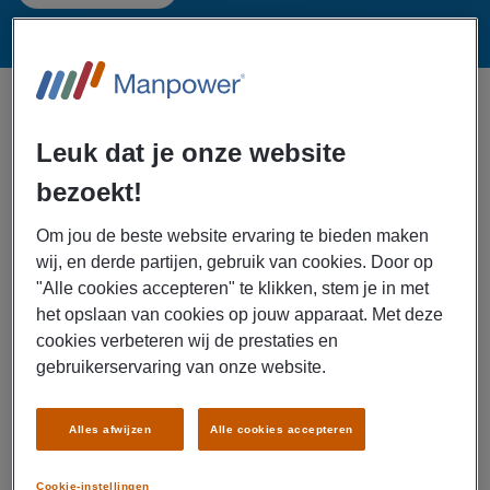
Geen vacatures gevonden in
Veendam,
Leuk dat je onze website
Nederland
getoond gesorteerd op
Datum
bezoekt!
Specialisatie: Financieel
x
Om jou de beste website ervaring te bieden maken
wij, en derde partijen, gebruik van cookies. Door op
"Alle cookies accepteren" te klikken, stem je in met
Filter resultaten
het opslaan van cookies op jouw apparaat. Met deze
cookies verbeteren wij de prestaties en
CREËER ALERT VOOR TOEKOMSTIGE VACATURES
gebruikerservaring van onze website.
Alles afwijzen
Alle cookies accepteren
Cookie-instellingen