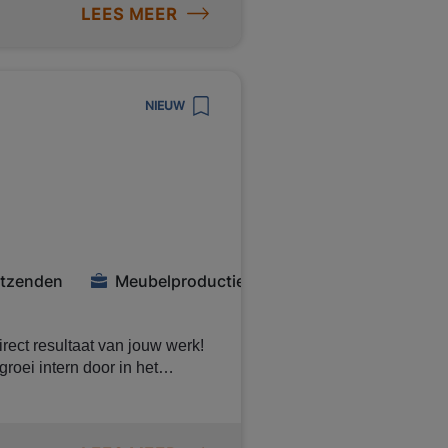
LEES MEER
? 👉 Solliciteer direct!
t productie en logistiek voor
NIEUW
antiewerk)
itzenden
Meubelproductie
rect resultaat van jouw werk!
roei intern door in het
 uur, krijg
 in een praktisch team en