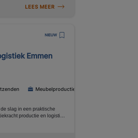
olliciteer direct!
LEES MEER
/ lasser voor een bedrijf in
troleren van
NIEUW
logistiek Emmen
 week
itzenden
Meubelproductie
de slag in een praktische
ekracht productie en logistiek
mbleren en logistieke taken
6,- bruto per uur, ontvang
 Manpower. Klaar om deze