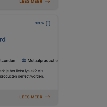
LEES MEER
iteit
NIEUW
rd
bouw via
itzenden
Metaalproductie
k je het liefst fysiek? Als
 producten perfect worden
 bruto uurloon tot € 17,-,
n op. Klaar om aan de slag te
LEES MEER
erker
angen van