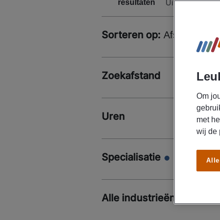
Uitklappen
resultaten
Sorteren op:
Afstand
Zoekafstand
Leuk
Om jou
gebrui
Uren
met he
wij de
Specialisatie
Alle
Alle industrieën