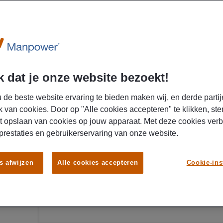
Emmen, Nederland
getoond gesorteerd op
Afstand
Specialisatie: Productie
x
 dat je onze website bezoekt!
04/08/2026
 de beste website ervaring te bieden maken wij, en derde partij
Manpower
k van cookies. Door op "Alle cookies accepteren" te klikken, ste
Productiemedewerker avond
t opslaan van cookies op jouw apparaat. Met deze cookies ver
 prestaties en gebruikerservaring van onze website.
€ 14,00 - € 15,00 Per uur
Emmen
Parttime
VMBO / MAV
s afwijzen
Alle cookies accepteren
Cookie-ins
👁️ Werk jij nauwkeurig en haal je voldoening uit
productiemedewerker zorg je ervoor dat hoogwa
strengste kwaliteitseisen voldoen. Verdien € 14,9
reiskostenvergoeding en bouw pensioen op. Klaa