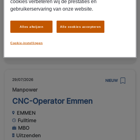
cookies verbeteren wij de prestaties en
Emmen
gebruikerservaring van onze website.
Fulltime
MBO
Uitzenden
Alles afwijzen
Alle cookies accepteren
Rubber en kunstofproductie
Cookie-instellingen
LEES MEER
29/07/2026
NIEUW
Manpower
CNC-Operator Emmen
EMMEN
Fulltime
MBO
Uitzenden