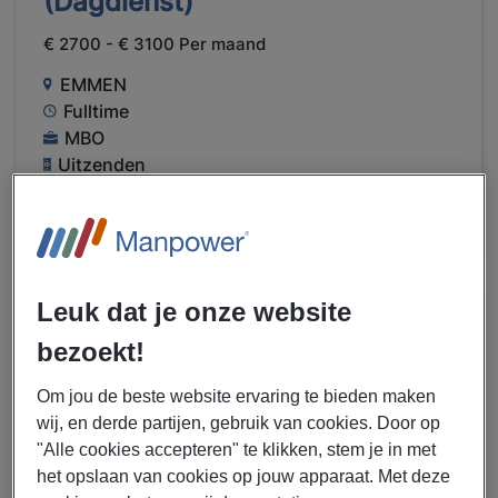
(Dagdienst)
€ 2700 - € 3100 Per maand
EMMEN
Fulltime
MBO
Uitzenden
LEES MEER
Leuk dat je onze website
29/07/2026
NIEUW
bezoekt!
Hays B.V.
Operator A of B Finishing in
Om jou de beste website ervaring te bieden maken
wij, en derde partijen, gebruik van cookies. Door op
Emmen (2-ploegen)
"Alle cookies accepteren" te klikken, stem je in met
€ 18,00 - € 25,00 Per uur
het opslaan van cookies op jouw apparaat. Met deze