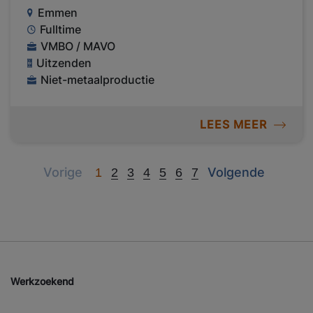
Emmen
Fulltime
VMBO / MAVO
Uitzenden
Niet-metaalproductie
LEES MEER
Previous
Next
Vorige
Volgende
1
2
3
4
5
6
7
Werkzoekend