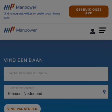
GEBRUIK ONZE
APP
Vind nu nog makkelijker en sneller jouw nieuwe
baan!
VIND EEN BAAN
Functie, trefwoord of branche
Locatie of postcode
VIND VACATURES