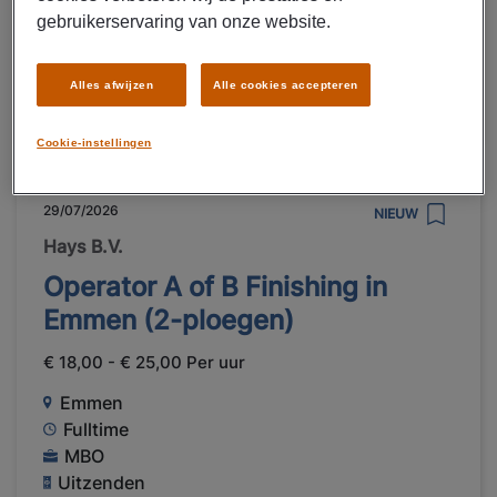
gebruikerservaring van onze website.
MBO
Uitzenden
Alles afwijzen
Alle cookies accepteren
LEES MEER
Cookie-instellingen
29/07/2026
NIEUW
Hays B.V.
Operator A of B Finishing in
Emmen (2-ploegen)
€ 18,00 - € 25,00 Per uur
Emmen
Fulltime
MBO
Uitzenden