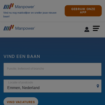
GEBRUIK ONZE
APP
Vind nu nog makkelijker en sneller jouw nieuwe
baan!
VIND EEN BAAN
Functie, trefwoord of branche
Locatie of postcode
VIND VACATURES