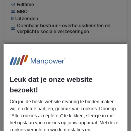
Fulltime
MBO
Uitzenden
Openbaar bestuur - overheidsdiensten en
verplichte sociale verzekeringen
LEES MEER
29/07/2026
NIEUW
Leuk dat je onze website
Manpower
bezoekt!
Technisch medewerker Emmen
(Dagdienst)
Om jou de beste website ervaring te bieden maken
wij, en derde partijen, gebruik van cookies. Door op
€ 2700 - € 3100 Per maand
"Alle cookies accepteren" te klikken, stem je in met
het opslaan van cookies op jouw apparaat. Met deze
EMMEN
cookies verbeteren wij de prestaties en
Fulltime