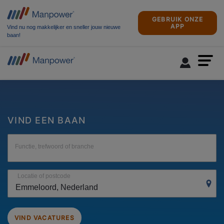
GEBRUIK ONZE
APP
Vind nu nog makkelijker en sneller jouw nieuwe
baan!
VIND EEN BAAN
Functie, trefwoord of branche
Locatie of postcode
VIND VACATURES