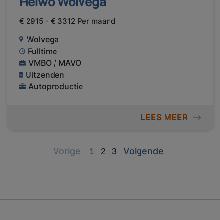
Heiwo Wolvega
€ 2915 - € 3312 Per maand
Wolvega
Fulltime
VMBO / MAVO
Uitzenden
Autoproductie
LEES MEER
Previous
Next
Vorige
Volgende
1
2
3