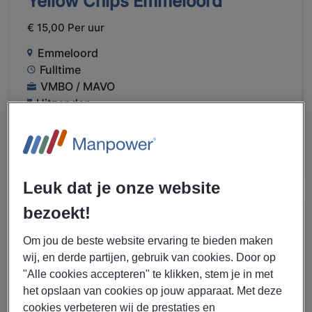
Yellow Chips Emmeloord
€ 15,00 Per uur
Emmeloord
Fulltime
VMBO / MAVO
Uitzenden
Voedingsmiddelenindustrie
LEES MEER
Leuk dat je onze website
bezoekt!
06/08/2026
NIEUW
Intercarpet B.V.
Om jou de beste website ervaring te bieden maken
wij, en derde partijen, gebruik van cookies. Door op
Machinebediende Blokzijl
"Alle cookies accepteren" te klikken, stem je in met
het opslaan van cookies op jouw apparaat. Met deze
€ 2900 - € 3200 Per maand
cookies verbeteren wij de prestaties en