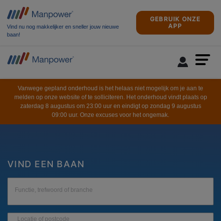
GEBRUIK ONZE
APP
Vind nu nog makkelijker en sneller jouw nieuwe
baan!
Vanwege gepland onderhoud is het helaas niet mogelijk om je aan te
melden op onze website of te solliciteren. Het onderhoud vindt plaats op
zaterdag 8 augustus om 23:00 uur en eindigt op zondag 9 augustus
09:00 uur. Onze excuses voor het ongemak.
VIND EEN BAAN
Functie, trefwoord of branche
Locatie of postcode