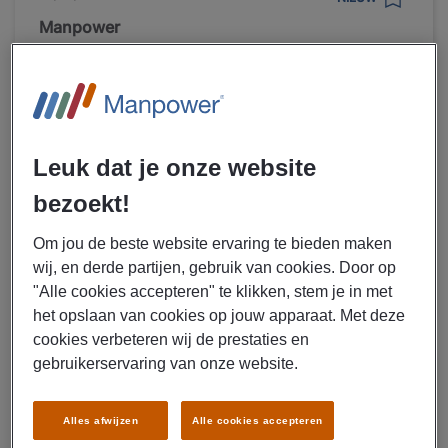
Manpower
Logistiek Planner Genemuiden
€ 3000 - € 4000 Per maand
Genemuiden
Fulltime
Leuk dat je onze website
HBO
bezoekt!
Vast
Textielindustrie
Om jou de beste website ervaring te bieden maken
wij, en derde partijen, gebruik van cookies. Door op
"Alle cookies accepteren" te klikken, stem je in met
LEES MEER
het opslaan van cookies op jouw apparaat. Met deze
cookies verbeteren wij de prestaties en
gebruikerservaring van onze website.
07/08/2026
NIEUW
VeBe Floorcoverings B.V.
Alles afwijzen
Alle cookies accepteren
Expeditie medewerker