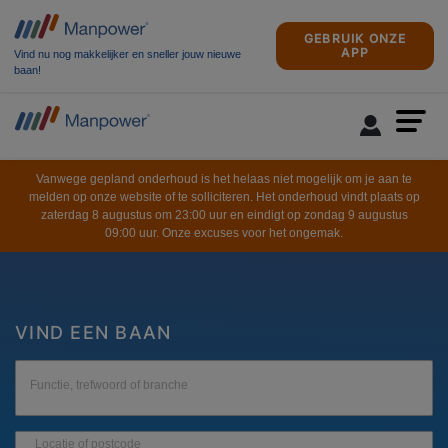
GEBRUIK ONZE
APP
Vind nu nog makkelijker en sneller jouw nieuwe
baan!
Vanwege gepland onderhoud is het helaas niet mogelijk om je aan te
melden op onze website of te solliciteren. Het onderhoud vindt plaats op
zaterdag 8 augustus om 23:00 uur en eindigt op zondag 9 augustus
09:00 uur. Onze excuses voor het ongemak.
VIND EEN BAAN
Functie, trefwoord of branche
Locatie of postcode