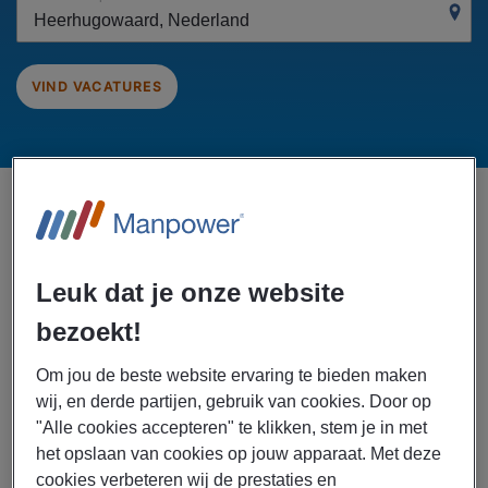
VIND VACATURES
vacatures in
getoond
2
Heerhugowaard, Nederland
gesorteerd op
Afstand
Specialisatie: Logistiek
x
Leuk dat je onze website
bezoekt!
Creëer Alert Voor Toekomstige
Vacatures
Om jou de beste website ervaring te bieden maken
wij, en derde partijen, gebruik van cookies. Door op
Filter resultaten
"Alle cookies accepteren" te klikken, stem je in met
het opslaan van cookies op jouw apparaat. Met deze
cookies verbeteren wij de prestaties en
04/08/2026
NIEUW