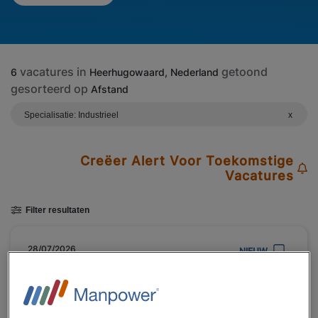
vacatures in
getoond
6
Heerhugowaard, Nederland
gesorteerd op
Afstand
Specialisatie: Industrieel
x
Creëer Alert Voor Toekomstige
Vacatures
Filter resultaten
28/07/2026
NIEUW
Manpower
Operator Heerhugowaard