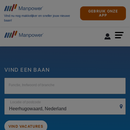
GEBRUIK ONZE
APP
Vind nu nog makkelijker en sneller jouw nieuwe
baan!
VIND EEN BAAN
Functie, trefwoord of branche
Locatie of postcode
VIND VACATURES