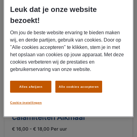
€ 3000 - € 3300 Per maand
Leuk dat je onze website
Heerhugowaard
bezoekt!
Fulltime
LBO
Om jou de beste website ervaring te bieden maken
Uitzenden
wij, en derde partijen, gebruik van cookies. Door op
Voedingsmiddelenindustrie
"Alle cookies accepteren" te klikken, stem je in met
het opslaan van cookies op jouw apparaat. Met deze
cookies verbeteren wij de prestaties en
LEES MEER
gebruikerservaring van onze website.
30/07/2026
Alles afwijzen
Alle cookies accepteren
NIEUW
Manpower
Cookie-instellingen
Operationeel medewerker
calamiteiten Alkmaar
€ 16,00 - € 18,00 Per uur