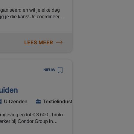
rganiseerd en wil je elke dag
jg je die kans! Je coördineert
 zorgt ervoor dat alle
es lopen. Daar staat natuurlijk
ruto per maand,
LEES MEER
 opdrachtgever. Klinkt dit als
pstellen van
NIEUW
en en
r logistiek medewerkers
uiden
ele problemen Plannen
Uitzenden
Textielindustrie
terne
eke
mgeving en tot € 3.600,- bruto
rker bij Condor Group in
len veilig en op de juiste plek