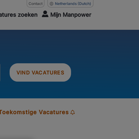
Contact
Netherlands
(Dutch)
atures zoeken
Mijn Manpower
VIND VACATURES
 Toekomstige Vacatures