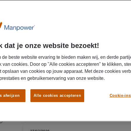
Specialisatie: Logistiek
x
31/07/2026
Manpower
 dat je onze website bezoekt!
Orderpicker Zwolle
 de beste website ervaring te bieden maken wij, en derde partij
ZWOLLE
Fulltime
MBO
Ui
k van cookies. Door op "Alle cookies accepteren" te klikken, ste
t opslaan van cookies op jouw apparaat. Met deze cookies ver
Wil jij werken bij een internationale dienstverle
 prestaties en gebruikerservaring van onze website.
verzorgt die extra aandacht nodig hebben? In 
binnen een warehouse van 25.000 m² werk je a
en soepele logistieke processen. Met jouw erva
s afwijzen
Alle cookies accepteren
Cookie-ins
draag jij al snel bij aan het succes van het bedrijf! 💪 Uitzendbureau Ma
is op zoek naar een orderpicker voor een bedrijf in Zwolle. In de
verantwoordelijk voor het orderpicken en zorg je
orders. Je houdt de voorraden bij en zorgt ervoor 
wordt verwerkt. Je werkt nauwkeurig en efficiënt