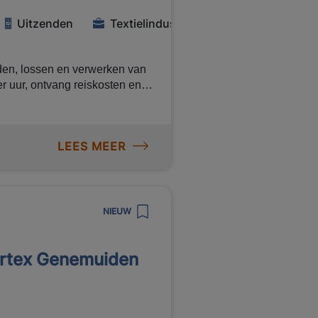
er dan 200 online trainingen) Pensioenopbouw via Manpower
Uitzenden
Textielindustrie
laden, lossen en verwerken van
er uur, ontvang reiskosten en
 binnen een nuchter en
aardeerd. Klaar om aan de slag
LEES MEER
leren
NIEUW
artex Genemuiden
s
emy (meer dan 200 online