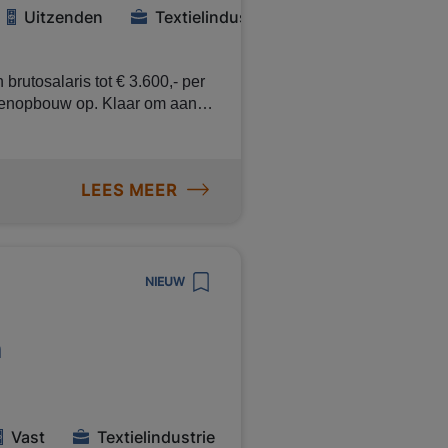
Uitzenden
Textielindustrie
ng van 8% van je bruto jaarloon
brutosalaris tot € 3.600,- per
oenopbouw op. Klaar om aan
LEES MEER
NIEUW
n
emy (meer dan 200 online
Vast
Textielindustrie