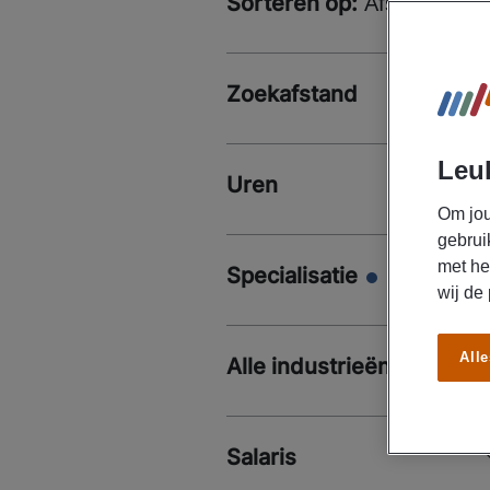
Sorteren op:
Afstand
Zoekafstand
Leuk
Uren
Om jou
gebrui
met he
Specialisatie
wij de
Alle
Alle industrieën
Salaris