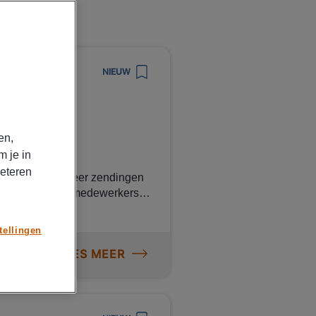
NIEUW
en,
tzenden
m je in
beteren
ner die steeds meer zendingen
een team van 35 medewerkers
an langdurige samenwerkingen
ring als magazijnmedewerker
tellingen
npower
LEES MEER
ze rol ben je
 voor de juiste afhandeling van
dat alles op tijd en correct
 om het proces soepel te laten