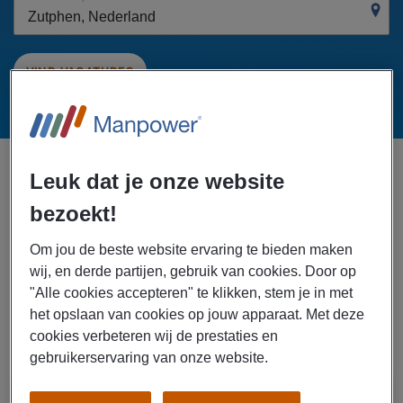
VIND VACATURES
vacatures in
getoond gesorteerd
1
Zutphen, Nederland
Leuk dat je onze website
op
Afstand
bezoekt!
Specialisatie: Productie
x
Om jou de beste website ervaring te bieden maken
wij, en derde partijen, gebruik van cookies. Door op
Creëer Alert Voor Toekomstige
"Alle cookies accepteren" te klikken, stem je in met
Vacatures
het opslaan van cookies op jouw apparaat. Met deze
cookies verbeteren wij de prestaties en
Filter resultaten
gebruikerservaring van onze website.
29/07/2026
NIEUW