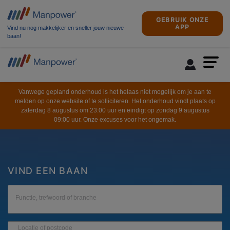
GEBRUIK ONZE
APP
Vind nu nog makkelijker en sneller jouw nieuwe
baan!
Vanwege gepland onderhoud is het helaas niet mogelijk om je aan te
melden op onze website of te solliciteren. Het onderhoud vindt plaats op
zaterdag 8 augustus om 23:00 uur en eindigt op zondag 9 augustus
09:00 uur. Onze excuses voor het ongemak.
VIND EEN BAAN
Functie, trefwoord of branche
Locatie of postcode