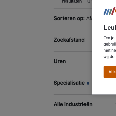
Uitklappen
resultaten
Sorteren op:
Afstand
Leuk
Om jou
Zoekafstand
gebrui
met he
wij de
Uren
Alle
Specialisatie
Alle industrieën