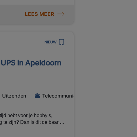
ervoor dat de goederenstroom in
LEES MEER
a Manpower
NIEUW
 UPS in Apeldoorn
Uitzenden
Telecommunicatie
ijd hebt voor je hobby’s,
g te zijn? Dan is dit de baan