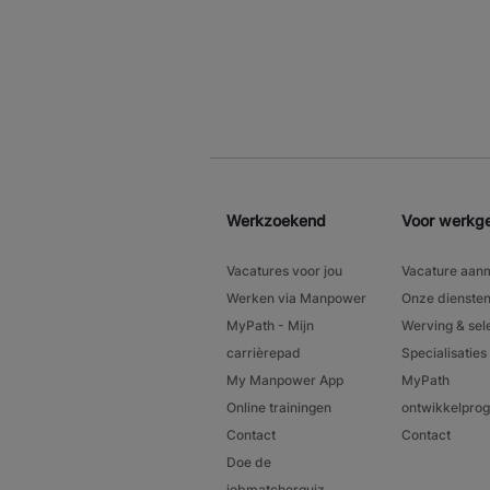
Werkzoekend
Voor werkg
Vacatures voor jou
Vacature aan
Werken via Manpower
Onze dienste
MyPath - Mijn
Werving & sel
carrièrepad
Specialisaties
My Manpower App
MyPath
Online trainingen
ontwikkelpr
Contact
Contact
Doe de
jobmatcherquiz