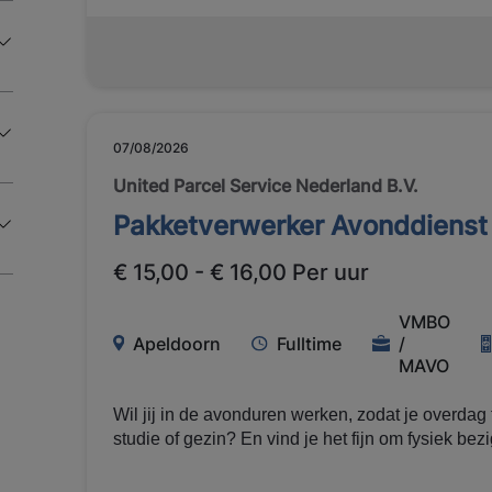
in het Service Center in Deventer. Daar zorg jij 
het magazijn draaiend blijft. Dit doe je door: Inkomende goederen te onvangen
Ingangscontroles uit te voeren De voorraad aan te vullen Te orderpicken
Routes klaar te zetten Dit krijg je Brutosalaris van € 15 tot € 16 per uur
Reiskostenvergoeding Fulltime baan van 40 uur per week Uitzendcontract via
Manpower Ontwikkelingsmogelijkheden via Manpower Academy (meer dan
07/08/2026
200 online trainingen) Pensioenopbouw vi
United Parcel Service Nederland B.V.
Pakketverwerker Avonddienst
€ 15,00 - € 16,00 Per uur
VMBO
Apeldoorn
Fulltime
/
MAVO
Wil jij in de avonduren werken, zodat je overdag t
studie of gezin? En vind je het fijn om fysiek bezi
voor jou! Uitzendbureau Manpower is op zoek naar een pakketverwerker
(avonddienst) voor UPS in Apeldoorn. Je werkt samen met collega’s in een