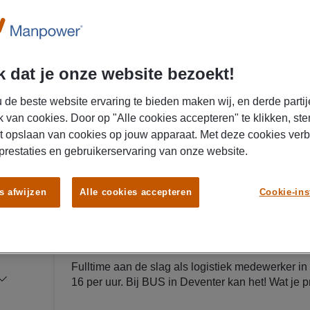
Nederland
getoond
gesorteerd op
Afstand
Specialisatie: Logistiek
x
 dat je onze website bezoekt!
27/07/2026
 de beste website ervaring te bieden maken wij, en derde partij
k van cookies. Door op "Alle cookies accepteren" te klikken, ste
BUS B.V.
t opslaan van cookies op jouw apparaat. Met deze cookies ver
Logistiek medewerker BUS De
 prestaties en gebruikerservaring van onze website.
€ 15,00 - € 16,00 Per uur
s afwijzen
Alle cookies accepteren
Cookie-ins
VMBO
Deventer
Fulltime
/
MAVO
Fulltime aan de slag als logistiek medewerker in r
16 per uur. Bij BUS in Deventer kan het! Wat je 
verder om erachter te komen! Dit zijn jouw werkzaamheden Jij gaat aan de slag