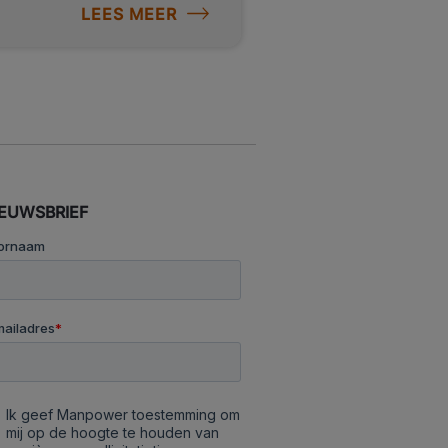
LEES MEER
r hard werken en gezelligheid
rolletjes loopt door inkomende
Je sorteert zendingen op
juiste route, en scant en
 je team behaal je de
it krijg je
e door
IEUWSBRIEF