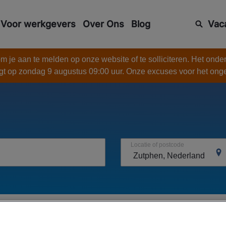
Voor werkgevers
Over Ons
Blog
Vac
 je aan te melden op onze website of te solliciteren. Het onde
gt op zondag 9 augustus 09:00 uur. Onze excuses voor het on
Locatie of postcode
5
vacatures in
Zutphen,
Creëer Alert Voor