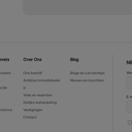
solliciteer vandaag nog! Voor UPS in Apeldoorn is uitzendbureau Manpower op
zoek naar meerdere magazijnmedewerkers. Als magazijnmedewerkers bij UPS
ben je altijd onderdeel van een hecht team, waa
hand in hand gaan. Jij zorgt ervoor dat alles op 
goederen en pakketten zorgvuldig te verwerken. 
postcode, laadt en lost vrachtwagens volgens de 
controleert pakketten en documenten. Samen met
gestelde targets en houd je alles nauwkeurig in de gaten! D
Brutosalaris van € 15,85 bruto per uur, inclusief ATV Kans op overnam
evers
Over Ons
Blog
N
UPS bij goed functioneren ADV-toeslag van 1,55% Reiskostenvergoeding van
maximaal € 7,29 netto per werkdag On-the-job training en verschillende
melden
Ons bedrijf
Blogs en carrièretips
doorgroeimogelijkheden naar andere functies Toeslag van 50%
n
Antidiscriminatiebelei
Nieuws en inzichten
Pensioenopbouw via Manpower Gratis toegang tot Manpower Academy, het e-
ectie
d
learningplatform van Manpower
Visie en waarden
Gelijke behandeling
ogramma
Vestigingen
Contact