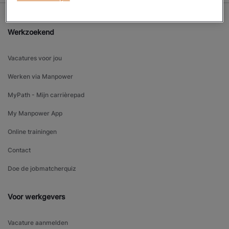
Werkzoekend
Vacatures voor jou
Werken via Manpower
MyPath - Mijn carrièrepad
My Manpower App
Online trainingen
Contact
Doe de jobmatcherquiz
Voor werkgevers
Vacature aanmelden