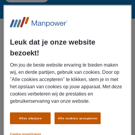
Geen vacatures gevonden in
Zutphen,
Leuk dat je onze website
Nederland
getoond gesorteerd op
Datum
bezoekt!
Specialisatie: Industrieel
x
Om jou de beste website ervaring te bieden maken
wij, en derde partijen, gebruik van cookies. Door op
"Alle cookies accepteren" te klikken, stem je in met
Filter resultaten
het opslaan van cookies op jouw apparaat. Met deze
cookies verbeteren wij de prestaties en
CREËER ALERT VOOR TOEKOMSTIGE VACATURES
gebruikerservaring van onze website.
Alles afwijzen
Alle cookies accepteren
Cookie-instellingen