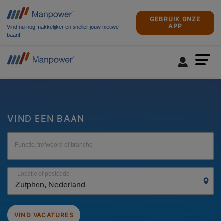
GEBRUIK ONZE
APP
Vind nu nog makkelijker en sneller jouw nieuwe
baan!
VIND EEN BAAN
Functie, trefwoord of branche
Locatie of postcode
VIND VACATURES