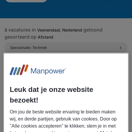
vacatures in
getoond
3
Veenendaal, Nederland
gesorteerd op
Afstand
Specialisatie: Techniek
x
Creëer Alert Voor Toekomstige
Vacatures
Filter resultaten
Leuk dat je onze website
bezoekt!
29/07/2026
NIEUW
Om jou de beste website ervaring te bieden maken
Manpower
wij, en derde partijen, gebruik van cookies. Door op
Technisch operator/Site
"Alle cookies accepteren" te klikken, stem je in met