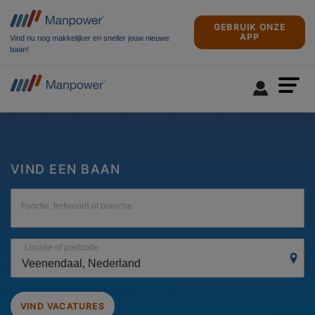
GEBRUIK ONZE
APP
Vind nu nog makkelijker en sneller jouw nieuwe
baan!
VIND EEN BAAN
Functie, trefwoord of branche
Locatie of postcode
VIND VACATURES