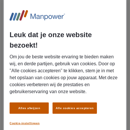
Schiedam
€ 18,00 - € 21,00 Per uur
Schiedam
Fulltime
Leuk dat je onze website
VMBO / MAVO
Uitzenden
bezoekt!
Aardolie en gasindustire
Om jou de beste website ervaring te bieden maken
wij, en derde partijen, gebruik van cookies. Door op
LEES MEER
"Alle cookies accepteren" te klikken, stem je in met
het opslaan van cookies op jouw apparaat. Met deze
cookies verbeteren wij de prestaties en
28/07/2026
gebruikerservaring van onze website.
NIEUW
Manpower
Alles afwijzen
Alle cookies accepteren
Productiemedewerker touwen
Dordrecht
Cookie-instellingen