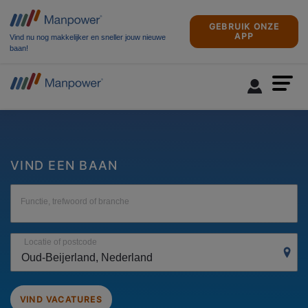
GEBRUIK ONZE
APP
Vind nu nog makkelijker en sneller jouw nieuwe
baan!
VIND EEN BAAN
Functie, trefwoord of branche
Locatie of postcode
VIND VACATURES