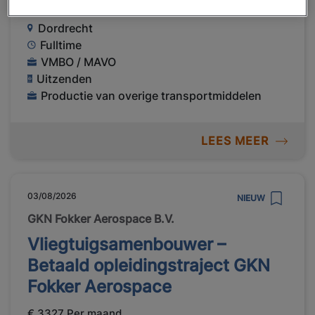
€ 17,00 - € 20,00 Per uur
Dordrecht
Fulltime
VMBO / MAVO
Uitzenden
Productie van overige transportmiddelen
LEES MEER
03/08/2026
NIEUW
GKN Fokker Aerospace B.V.
Vliegtuigsamenbouwer –
Betaald opleidingstraject GKN
Fokker Aerospace
€ 3327 Per maand