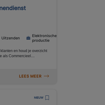
nendienst
m
Elektronische
Uitzenden
productie
 klanten en houd je overzicht
ie als Commercieel
 jou. In deze veelzijdige rol
rking. Daar staat een bruto
anpower en uitzicht op een
LEES MEER
teressant? Solliciteer dan
agers en het magazijn. Jouw
NIEUW