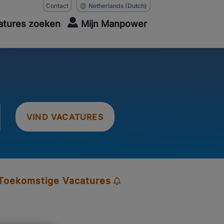
Contact
Netherlands
(Dutch)
atures zoeken
Mijn Manpower
VIND VACATURES
 Toekomstige Vacatures