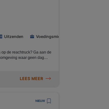
en (hoogte afhankelijk van de
op een contract bij de opdrachtgever!
Uitzenden
Voedingsmiddelenindustrie
huis op de reachtruck? Ga aan de
rkomgeving waar geen dag
ontvang reiskostenvergoeding en
t niet langer en solliciteer
LEES MEER
NIEUW