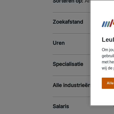
Sorteren op:
Afstand
Zoekafstand
Leuk
Uren
Om jou
gebrui
met he
Specialisatie
wij de
Alle
Alle industrieën
Salaris