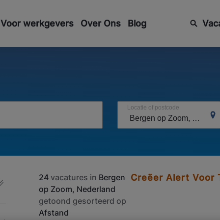
Voor werkgevers
Over Ons
Blog
Vac
Locatie of postcode
24
vacatures in
Bergen
Creëer Alert Voor
op Zoom, Nederland
getoond gesorteerd op
Afstand