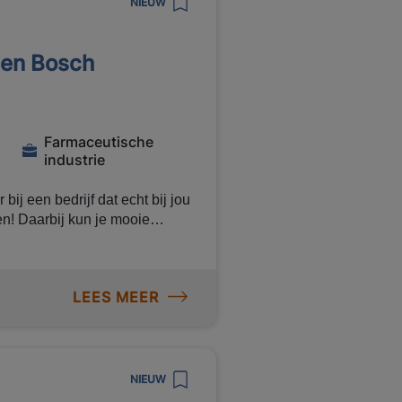
nderheden in het proces ​​​​​​​
NIEUW
Den Bosch
ower Academy
Farmaceutische
industrie
j een bedrijf dat echt bij jou
n! Daarbij kun je mooie
ing en uitzicht op een vast
 dan snel verder, wij hebben
LEES MEER
emedewerkers. De
ijk van het bedrijf waar jij
aan de volgende taken:
n, pallets en
NIEUW