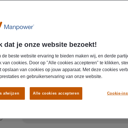
30/07/2026
Manpower
Heftruckchauffeur Bergen op
 dat je onze website bezoekt!
€ 2600 - € 3500 Per maand
 de beste website ervaring te bieden maken wij, en derde partij
Bergen
k van cookies. Door op "Alle cookies accepteren" te klikken, ste
op
Fulltime
MBO
Uit
Zoom
t opslaan van cookies op jouw apparaat. Met deze cookies ver
 prestaties en gebruikerservaring van onze website.
Fulltime aan de slag als operator bij een topbedrij
altijd op tijd op de juiste plek zijn, zodat de prod
s afwijzen
Alle cookies accepteren
Cookie-ins
verdient tot € 3.500,- bruto per maand, inclusief p
jouw nieuwe uitdaging? Lees snel verder voor alle informati
Manpower is op zoek naar een operator voor ee
Zoom. Je werkt op de afdeling grondstoffen en houdt toezicht op verladingen
en veilig gedrag. Je ondersteunt de productieafde
verantwoordelijk bent voor het organiseren en c