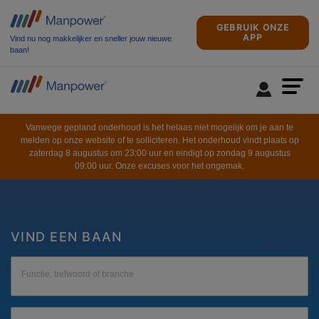
GEBRUIK ONZE
APP
Vind nu nog makkelijker en sneller jouw nieuwe
baan!
Vanwege gepland onderhoud is het helaas niet mogelijk om je aan te
melden op onze website of te solliciteren. Het onderhoud vindt plaats op
zaterdag 8 augustus om 23:00 uur en eindigt op zondag 9 augustus
09:00 uur. Onze excuses voor het ongemak.
VIND EEN BAAN
Functie, trefwoord of branche