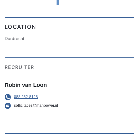
LOCATION
Dordrecht
RECRUITER
Robin van Loon
088 282-8128
sollicitaties@manpower.nl