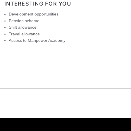
INTERESTING FOR YOU
Development opportunities
Pension scheme
Shift allowance
Travel allowance
Access to Manpower Academy