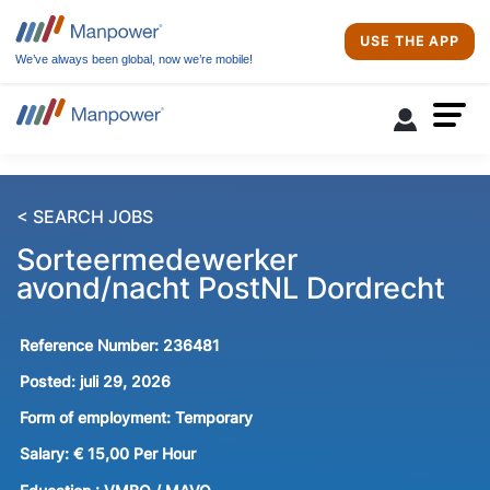
USE THE APP
We’ve always been global, now we’re mobile!
< SEARCH JOBS
Sorteermedewerker
avond/nacht PostNL Dordrecht
Reference Number:
236481
Posted:
juli 29, 2026
Form of employment:
Temporary
Salary:
€ 15,00 Per Hour