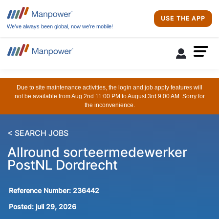
USE THE APP
We’ve always been global, now we’re mobile!
Due to site maintenance activities, the login and job apply features will
not be available from Aug 2nd 11:00 PM to August 3rd 9:00 AM. Sorry for
the inconvenience.
< SEARCH JOBS
Allround sorteermedewerker
PostNL Dordrecht
Reference Number:
236442
Posted:
juli 29, 2026