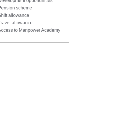
Development opportunities
Pension scheme
hift allowance
Travel allowance
Access to Manpower Academy