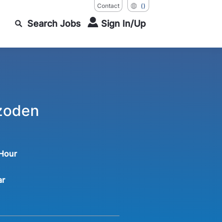
Contact
()
Search Jobs
Sign In/Up
zoden
 Hour
ar