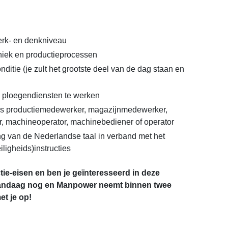
rk- en denkniveau
hniek en productieprocessen
ditie (je zult het grootste deel van de dag staan en
 ploegendiensten te werken
als productiemedewerker, magazijnmedewerker,
r, machineoperator, machinebediener of operator
 van de Nederlandse taal in verband met het
iligheids)instructies
ctie-eisen en ben je geïnteresseerd in deze
 vandaag nog en Manpower neemt binnen twee
t je op!