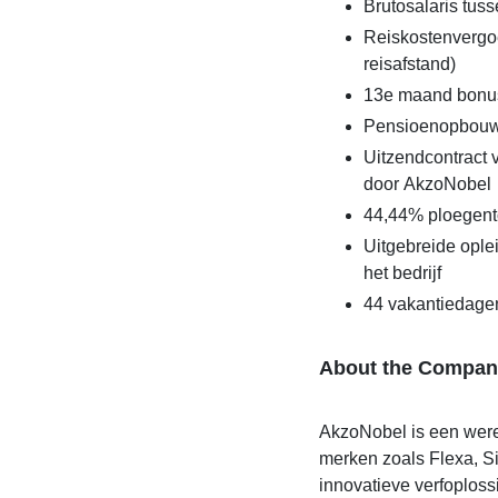
Brutosalaris tuss
Reiskostenvergoe
reisafstand)
13e maand bonus
Pensioenopbouw
Uitzendcontract 
door AkzoNobel
44,44% ploegent
Uitgebreide opl
het bedrijf
44 vakantiedage
About the Compan
AkzoNobel is een werel
merken zoals Flexa, S
innovatieve verfoploss