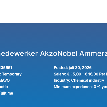
medewerker AkzoNobel Ammer
235661
Posted:
juli 30, 2026
:
Temporary
Salary:
€ 15,00 - € 16,00 Per
Industry:
 MAVO
Chemical industry
ctie
Minimum experience:
0 -1 ye
Fulltime