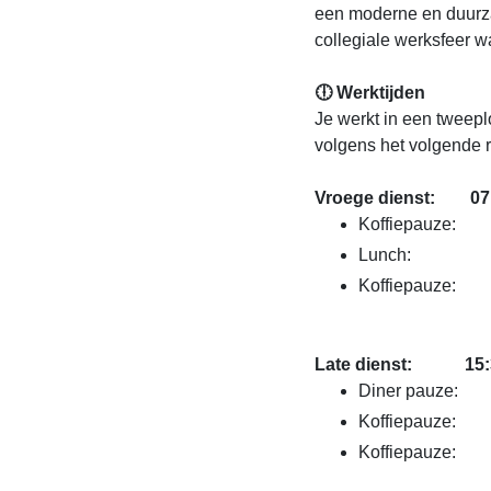
een moderne en duurzam
collegiale werksfeer wa
🕕 Werktijden
Je werkt in een tweep
volgens het volgende r
Vroege dienst: 07:
Koffiepauze: 0
Lunch: 11:30
Koffiepauze: 1
Late dienst: 15:3
Diner pauze: 1
Koffiepauze: 2
Koffiepauze: 2