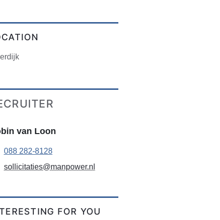
OCATION
erdijk
ECRUITER
bin van Loon
088 282-8128
sollicitaties@manpower.nl
NTERESTING FOR YOU