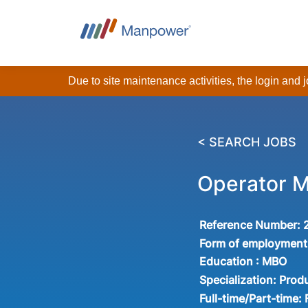
Due to site maintenance activities, the login and
< SEARCH JOBS
Operator Mo
Reference Number:
Form of employment
Education :
MBO
Specialization:
Produ
Full-time/Part-time: