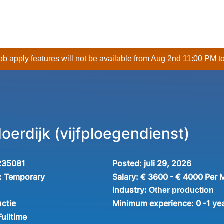
 job apply features will not be available from Aug 2nd 11:00 PM t
erdijk (vijfploegendienst)
235081
Posted:
juli 29, 2026
:
Temporary
Salary:
€ 3600 - € 4000 Per 
Industry:
Other production
ctie
Minimum experience:
0 -1 ye
Fulltime