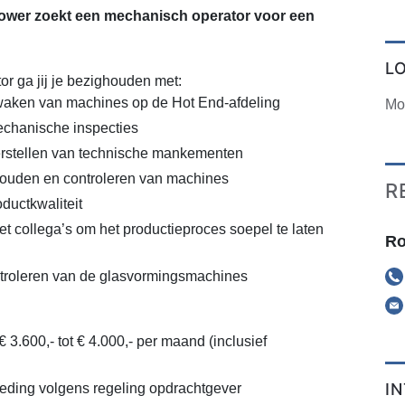
wer zoekt een mechanisch operator voor een
L
r ga jij je bezighouden met:
aken van machines op de Hot End-afdeling
Mo
echanische inspecties
erstellen van technische mankementen
houden en controleren van machines
R
ductkwaliteit
collega’s om het productieproces soepel te laten
Ro
troleren van de glasvormingsmachines
€ 3.600,- tot € 4.000,- per maand (inclusief
I
eding volgens regeling opdrachtgever