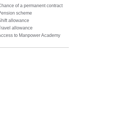
Chance of a permanent contract
Pension scheme
hift allowance
Travel allowance
Access to Manpower Academy