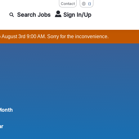
Contact
()
Search Jobs
Sign In/Up
o August 3rd 9:00 AM. Sorry for the inconvenience.
Month
ar