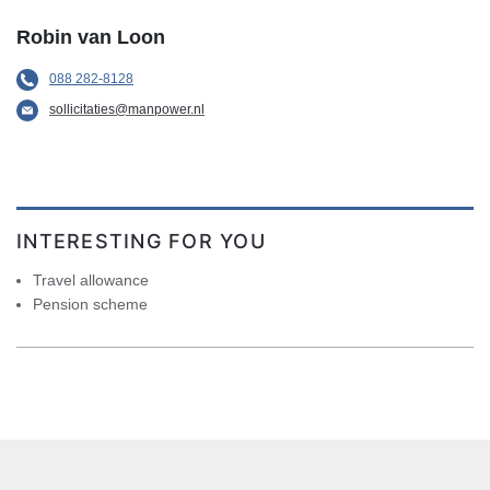
Robin van Loon
088 282-8128
sollicitaties@manpower.nl
INTERESTING FOR YOU
Travel allowance
Pension scheme