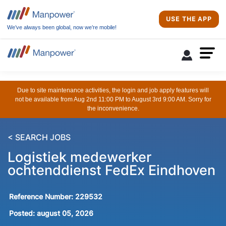
USE THE APP
We’ve always been global, now we’re mobile!
Due to site maintenance activities, the login and job apply features will
not be available from Aug 2nd 11:00 PM to August 3rd 9:00 AM. Sorry for
the inconvenience.
< SEARCH JOBS
Logistiek medewerker
ochtenddienst FedEx Eindhoven
Reference Number:
229532
Posted:
august 05, 2026