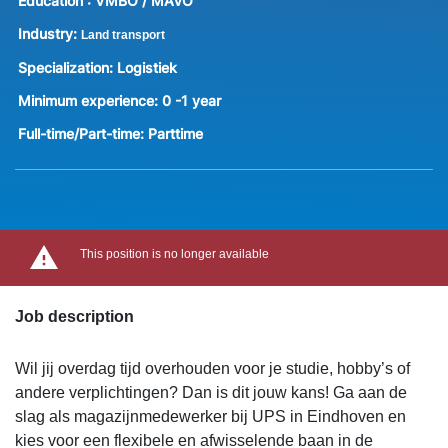
Education :
VMBO / MAVO
Industry:
Land transport
Specialization:
Logistiek
Minimum experience:
0 -1 year
Full-time/Part-time:
Parttime
This position is no longer available
Job description
Wil jij overdag tijd overhouden voor je studie, hobby’s of
andere verplichtingen? Dan is dit jouw kans! Ga aan de
slag als magazijnmedewerker bij UPS in Eindhoven en
kies voor een flexibele en afwisselende baan in de