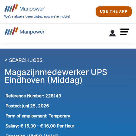
USE THE APP
We’ve always been global, now we’re mobile!
< SEARCH JOBS
Magazijnmedewerker UPS
Eindhoven (Middag)
Reference Number:
228143
Posted:
juni 25, 2026
Form of employment:
Temporary
Salary:
€ 15,00 - € 16,00 Per Hour