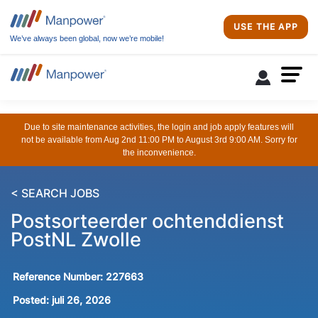
USE THE APP
We’ve always been global, now we’re mobile!
Due to site maintenance activities, the login and job apply features will
not be available from Aug 2nd 11:00 PM to August 3rd 9:00 AM. Sorry for
the inconvenience.
< SEARCH JOBS
Postsorteerder ochtenddienst
PostNL Zwolle
Reference Number:
227663
Posted:
juli 26, 2026