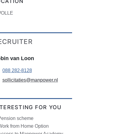
OCATION
OLLE
ECRUITER
bin van Loon
088 282-8128
sollicitaties@manpower.nl
NTERESTING FOR YOU
Pension scheme
Work from Home Option
Access to Manpower Academy