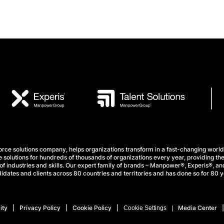
e solutions company, helps organizations transform in a fast-changing world
 solutions for hundreds of thousands of organizations every year, providing the
f industries and skills. Our expert family of brands – Manpower®, Experis®, and
idates and clients across 80 countries and territories and has done so for 80 y
ity
Privacy Policy
Cookie Policy
Media Center
Cookie Settings