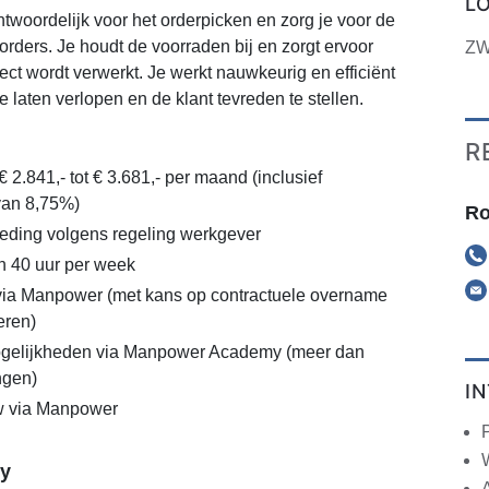
L
ntwoordelijk voor het orderpicken en zorg je voor de
orders. Je houdt de voorraden bij en zorgt ervoor
ZW
rrect wordt verwerkt. Je werkt nauwkeurig en efficiënt
 laten verlopen en de klant tevreden te stellen.
R
€ 2.841,- tot € 3.681,- per maand (inclusief
van 8,75%)
Ro
eding volgens regeling werkgever
n 40 uur per week
via Manpower (met kans op contractuele overname
eren)
gelijkheden via Manpower Academy (meer dan
ngen)
I
 via Manpower
y