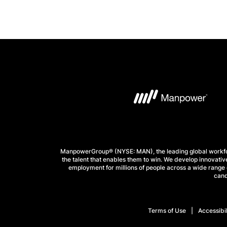
ManpowerGroup® (NYSE: MAN), the leading global workforc
the talent that enables them to win. We develop innovative
employment for millions of people across a wide range o
cand
Terms of Use
Accessibil