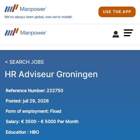
USE THE APP
We’ve always been global, now we’re mobile!
< SEARCH JOBS
HR Adviseur Groningen
Reference Number:
222750
Posted:
juli 29, 2026
Form of employment:
Fixed
Salary:
€ 3500 - € 5000 Per Month
Education :
HBO