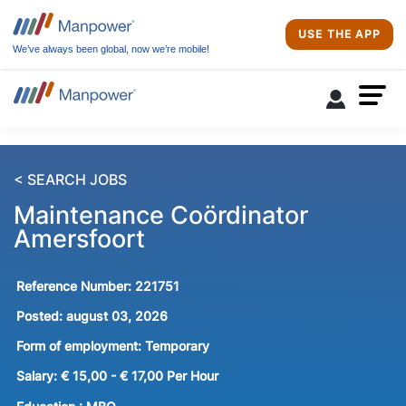
USE THE APP
We’ve always been global, now we’re mobile!
< SEARCH JOBS
Maintenance Coördinator
Amersfoort
Reference Number:
221751
Posted:
august 03, 2026
Form of employment:
Temporary
Salary:
€ 15,00 - € 17,00 Per Hour