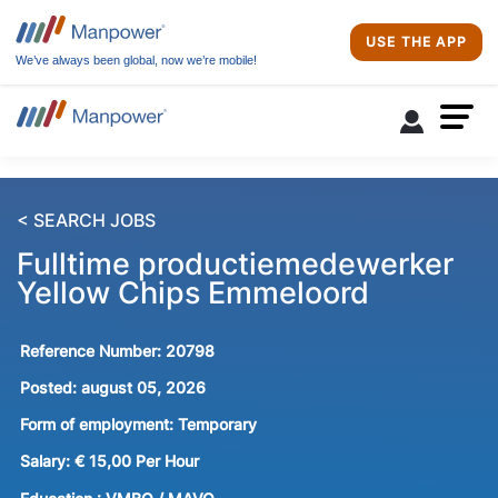
USE THE APP
We’ve always been global, now we’re mobile!
< SEARCH JOBS
Fulltime productiemedewerker
Yellow Chips Emmeloord
Reference Number:
20798
Posted:
august 05, 2026
Form of employment:
Temporary
Salary:
€ 15,00 Per Hour