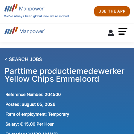
USE THE APP
We’ve always been global, now we’re mobile!
< SEARCH JOBS
Parttime productiemedewerker
Yellow Chips Emmeloord
Reference Number:
204500
Posted:
august 05, 2026
Form of employment:
Temporary
Salary:
€ 15,00 Per Hour