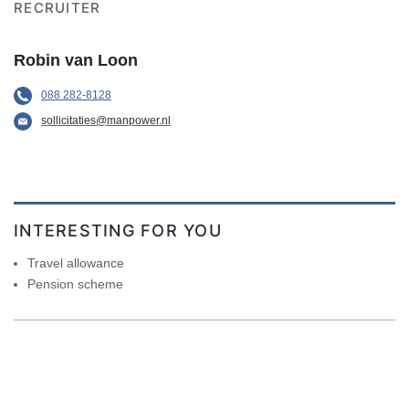
RECRUITER
Robin van Loon
088 282-8128
sollicitaties@manpower.nl
INTERESTING FOR YOU
Travel allowance
Pension scheme