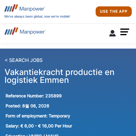
USE THE APP
We’ve always been global, now we’re mobile!
< SEARCH JOBS
Vakantiekracht productie en
logistiek Emmen
Reference Number:
235899
Posted:
8월 06, 2026
Form of employment:
Temporary
Salary:
€ 6,00 - € 16,00 Per Hour