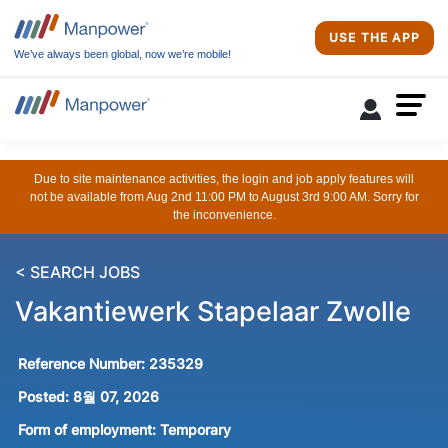
USE THE APP
We’ve always been global, now we’re mobile!
Due to site maintenance activities, the login and job apply features will
not be available from Aug 2nd 11:00 PM to August 3rd 9:00 AM. Sorry for
the inconvenience.
< SEARCH JOBS
Vakantiewerk Stapelaar Zwolle
Reference Number:
235329
Posted:
8월 07, 2026
Form of employment:
Temporary