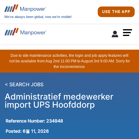
USE THE APP
We’ve always been global, now we’re mobile!
Due to site maintenance activities, the login and job apply features will
not be available from Aug 2nd 11:00 PM to August 3rd 9:00 AM. Sorry for
the inconvenience.
< SEARCH JOBS
Administratief medewerker
import UPS Hoofddorp
Reference Number:
234948
Posted:
6월 11, 2026