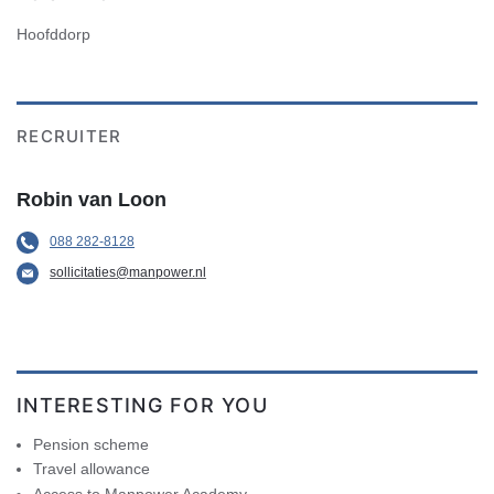
Hoofddorp
RECRUITER
Robin van Loon
088 282-8128
sollicitaties@manpower.nl
INTERESTING FOR YOU
Pension scheme
Travel allowance
Access to Manpower Academy