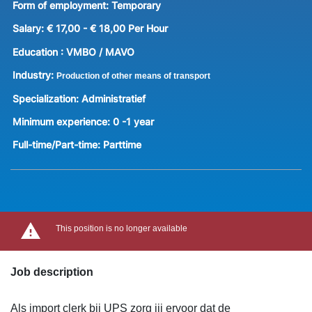
Form of employment:
Temporary
Salary:
€ 17,00 - € 18,00 Per Hour
Education :
VMBO / MAVO
Industry:
Production of other means of transport
Specialization:
Administratief
Minimum experience:
0 -1 year
Full-time/Part-time:
Parttime
This position is no longer available
Job description
Als import clerk bij UPS zorg jij ervoor dat de