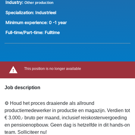
Industry:
Other production
Specialization:
Industrieel
Minimum experience:
0 -1 year
Full-time/Part-time:
Fulltime
This position is no longer available
Job description
⚙️ Houd het proces draaiende als allround
productiemedewerker in productie en magazijn. Verdien tot
€ 3.000,- bruto per maand, inclusief reiskostenvergoeding
en pensioenopbouw. Geen dag is hetzelfde in dit hands-on
team. Solliciteer nu!