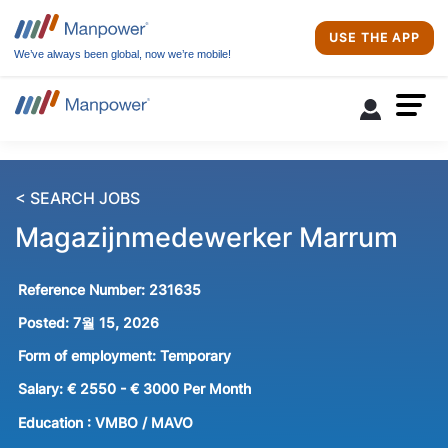
USE THE APP
We’ve always been global, now we’re mobile!
< SEARCH JOBS
Magazijnmedewerker Marrum
Reference Number:
231635
Posted:
7월 15, 2026
Form of employment:
Temporary
Salary:
€ 2550 - € 3000 Per Month
Education :
VMBO / MAVO